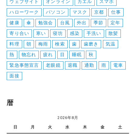
ウェブサイト
オンライン
カエル
スマホ
ハローワーク
パソコン
マスク
京都
仕事
健康
傘
勉強会
台風
外出
季節
定年
寄り合い
寒い
寝坊
感染
手洗い
散髪
料理
朝
梅雨
検索
歯
歯磨き
気温
熱
物忘れ
疲れ
目
睡眠
秋
緊急事態宣言
老眼鏡
退職
通勤
雨
電車
面接
暦
2026年8月
日
月
火
水
木
金
土