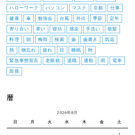
ハローワーク
パソコン
マスク
京都
仕事
健康
傘
勉強会
台風
外出
季節
定年
寄り合い
寒い
寝坊
感染
手洗い
散髪
料理
朝
梅雨
検索
歯
歯磨き
気温
熱
物忘れ
疲れ
目
睡眠
秋
緊急事態宣言
老眼鏡
退職
通勤
雨
電車
面接
暦
2026年8月
日
月
火
水
木
金
土
1