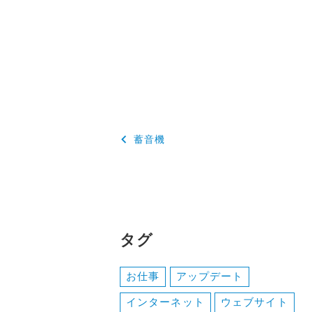
投
蓄音機
稿
ナ
ビ
ゲ
タグ
ー
お仕事
アップデート
シ
インターネット
ウェブサイト
ョ