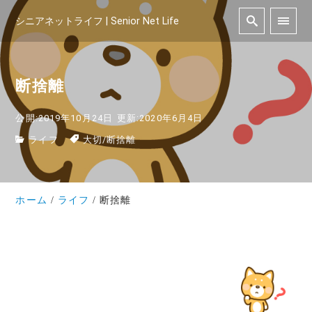
シニアネットライフ | Senior Net Life
断捨離
公開:2019年10月24日
更新:2020年6月4日
ライフ
大切
/
断捨離
ホーム
ライフ
断捨離