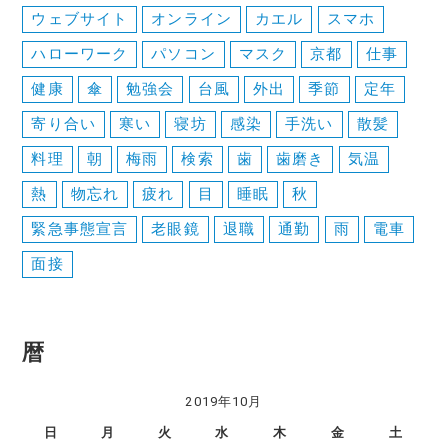
ン
ウェブサイト
オンライン
カエル
スマホ
ハローワーク
パソコン
マスク
京都
仕事
健康
傘
勉強会
台風
外出
季節
定年
寄り合い
寒い
寝坊
感染
手洗い
散髪
料理
朝
梅雨
検索
歯
歯磨き
気温
熱
物忘れ
疲れ
目
睡眠
秋
緊急事態宣言
老眼鏡
退職
通勤
雨
電車
面接
暦
2019年10月
日
月
火
水
木
金
土