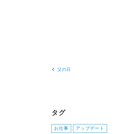
投
父の日
稿
ナ
ビ
ゲ
タグ
ー
お仕事
アップデート
シ