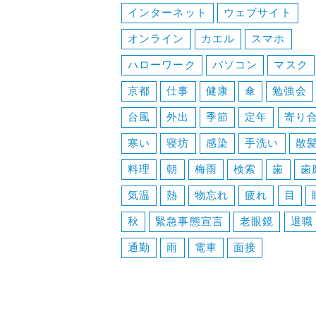
インターネット
ウェブサイト
ョ
オンライン
カエル
スマホ
ン
ハローワーク
パソコン
マスク
京都
仕事
健康
傘
勉強会
台風
外出
季節
定年
寄り
寒い
寝坊
感染
手洗い
散
料理
朝
梅雨
検索
歯
歯
気温
熱
物忘れ
疲れ
目
秋
緊急事態宣言
老眼鏡
退職
通勤
雨
電車
面接