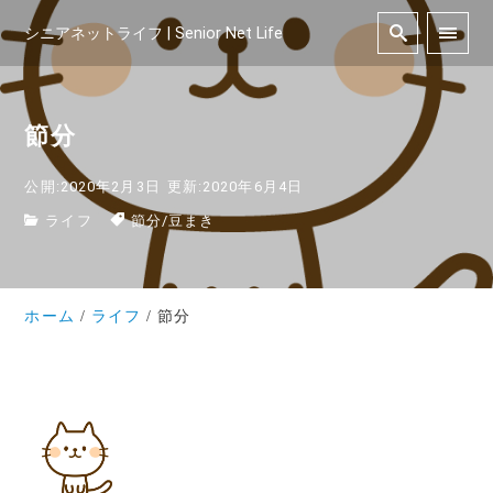
シニアネットライフ | Senior Net Life
節分
公開:2020年2月3日
更新:2020年6月4日
ライフ
節分
/
豆まき
ホーム
ライフ
節分