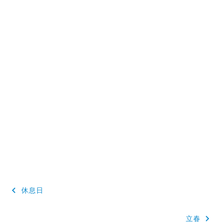
投
休息日
稿
立春
ナ