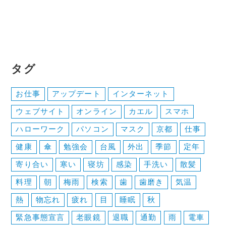
ビ
ゲ
ー
タグ
シ
ョ
お仕事
アップデート
インターネット
ン
ウェブサイト
オンライン
カエル
スマホ
ハローワーク
パソコン
マスク
京都
仕事
健康
傘
勉強会
台風
外出
季節
定年
寄り合い
寒い
寝坊
感染
手洗い
散髪
料理
朝
梅雨
検索
歯
歯磨き
気温
熱
物忘れ
疲れ
目
睡眠
秋
緊急事態宣言
老眼鏡
退職
通勤
雨
電車