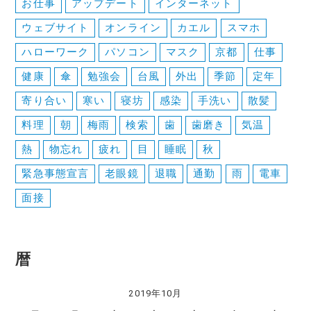
ョ
お仕事
アップデート
インターネット
ン
ウェブサイト
オンライン
カエル
スマホ
ハローワーク
パソコン
マスク
京都
仕事
健康
傘
勉強会
台風
外出
季節
定年
寄り合い
寒い
寝坊
感染
手洗い
散髪
料理
朝
梅雨
検索
歯
歯磨き
気温
熱
物忘れ
疲れ
目
睡眠
秋
緊急事態宣言
老眼鏡
退職
通勤
雨
電車
面接
暦
2019年10月