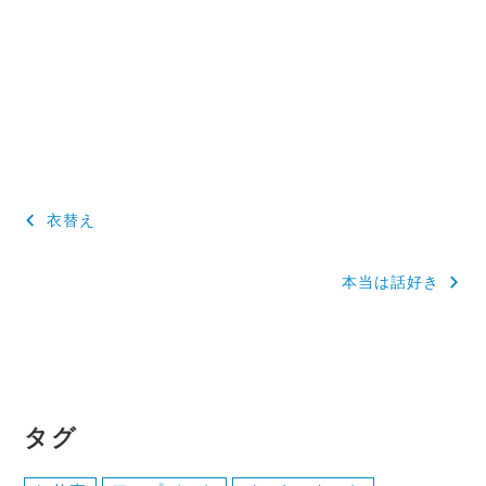
投
衣替え
稿
本当は話好き
ナ
ビ
ゲ
ー
タグ
シ