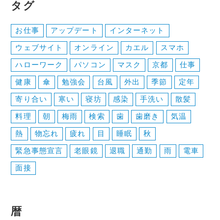
ゲ
タグ
ー
お仕事
アップデート
インターネット
シ
ウェブサイト
オンライン
カエル
スマホ
ョ
ハローワーク
パソコン
マスク
京都
仕事
ン
健康
傘
勉強会
台風
外出
季節
定年
寄り合い
寒い
寝坊
感染
手洗い
散髪
料理
朝
梅雨
検索
歯
歯磨き
気温
熱
物忘れ
疲れ
目
睡眠
秋
緊急事態宣言
老眼鏡
退職
通勤
雨
電車
面接
暦