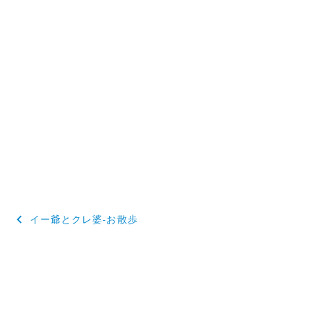
投
イー爺とクレ婆-お散歩
稿
ナ
ビ