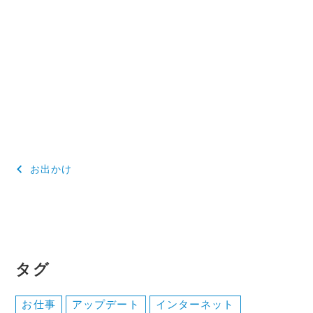
投
お出かけ
稿
ナ
ビ
ゲ
タグ
ー
お仕事
アップデート
インターネット