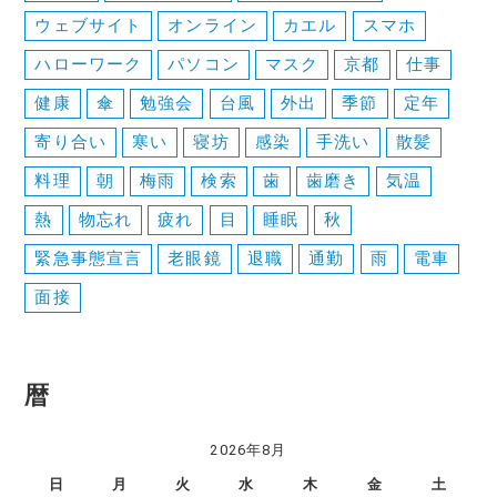
シ
ウェブサイト
オンライン
カエル
スマホ
ョ
ハローワーク
パソコン
マスク
京都
仕事
ン
健康
傘
勉強会
台風
外出
季節
定年
寄り合い
寒い
寝坊
感染
手洗い
散髪
料理
朝
梅雨
検索
歯
歯磨き
気温
熱
物忘れ
疲れ
目
睡眠
秋
緊急事態宣言
老眼鏡
退職
通勤
雨
電車
面接
暦
2026年8月
日
月
火
水
木
金
土