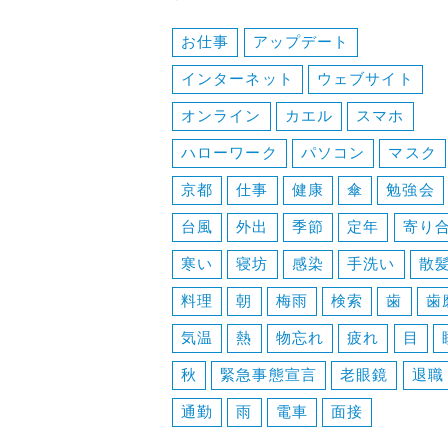
お仕事
アップデート
インターネット
ウェブサイト
オンライン
カエル
スマホ
ハローワーク
パソコン
マスク
京都
仕事
健康
傘
勉強会
台風
外出
季節
定年
寄り
寒い
寝坊
感染
手洗い
散
料理
朝
梅雨
検索
歯
歯
気温
熱
物忘れ
疲れ
目
秋
緊急事態宣言
老眼鏡
退職
通勤
雨
電車
面接