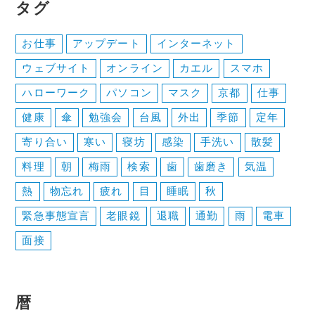
ゲ
タグ
ー
お仕事
アップデート
インターネット
シ
ウェブサイト
オンライン
カエル
スマホ
ョ
ハローワーク
パソコン
マスク
京都
仕事
ン
健康
傘
勉強会
台風
外出
季節
定年
寄り合い
寒い
寝坊
感染
手洗い
散髪
料理
朝
梅雨
検索
歯
歯磨き
気温
熱
物忘れ
疲れ
目
睡眠
秋
緊急事態宣言
老眼鏡
退職
通勤
雨
電車
面接
暦