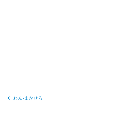
投
わん-まかせろ
稿
ナ
ビ