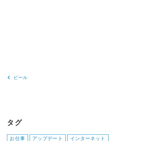
投
ビール
稿
ナ
ビ
ゲ
タグ
ー
お仕事
アップデート
インターネット