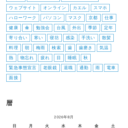
シ
ウェブサイト
オンライン
カエル
スマホ
ョ
ハローワーク
パソコン
マスク
京都
仕事
ン
健康
傘
勉強会
台風
外出
季節
定年
寄り合い
寒い
寝坊
感染
手洗い
散髪
料理
朝
梅雨
検索
歯
歯磨き
気温
熱
物忘れ
疲れ
目
睡眠
秋
緊急事態宣言
老眼鏡
退職
通勤
雨
電車
面接
暦
2026年8月
日
月
火
水
木
金
土