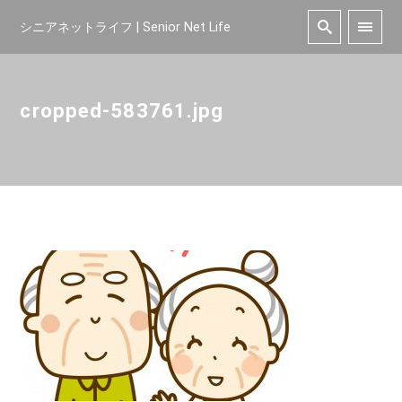
シニアネットライフ | Senior Net Life
cropped-583761.jpg