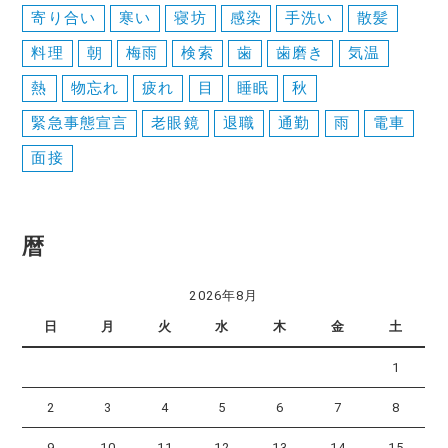
寄り合い
寒い
寝坊
感染
手洗い
散髪
料理
朝
梅雨
検索
歯
歯磨き
気温
熱
物忘れ
疲れ
目
睡眠
秋
緊急事態宣言
老眼鏡
退職
通勤
雨
電車
面接
暦
2026年8月
日
月
火
水
木
金
土
1
2
3
4
5
6
7
8
9
10
11
12
13
14
15