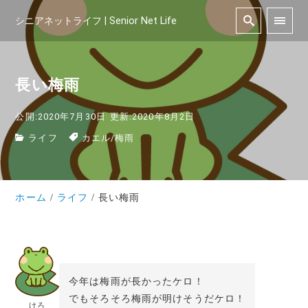
シニアネットライフ | Senior Net Life
長い梅雨
公開:2020年7月30日
更新:2020年8月2日
ライフ
カエル
/
梅雨
ホーム
ライフ
長い梅雨
今年は梅雨が長かったケロ！
でもそろそろ梅雨が明けそうだケロ！
けろ