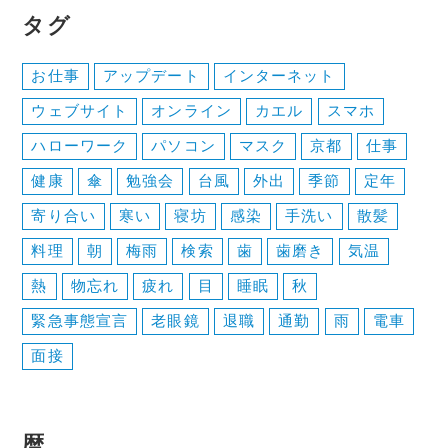
タグ
シ
ョ
お仕事
アップデート
インターネット
ン
ウェブサイト
オンライン
カエル
スマホ
ハローワーク
パソコン
マスク
京都
仕事
健康
傘
勉強会
台風
外出
季節
定年
寄り合い
寒い
寝坊
感染
手洗い
散髪
料理
朝
梅雨
検索
歯
歯磨き
気温
熱
物忘れ
疲れ
目
睡眠
秋
緊急事態宣言
老眼鏡
退職
通勤
雨
電車
面接
暦