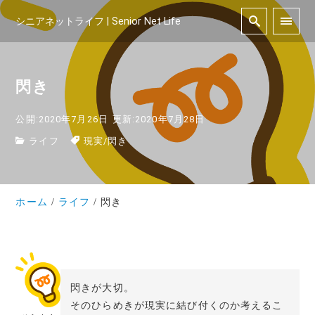
シニアネットライフ | Senior Net Life
閃き
公開:2020年7月26日
更新:2020年7月28日
ライフ
現実
/
閃き
ホーム
ライフ
閃き
閃きが大切。
そのひらめきが現実に結び付くのか考えるこ