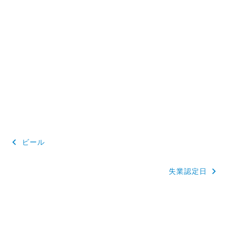
投
ビール
稿
失業認定日
ナ
ビ
ゲ