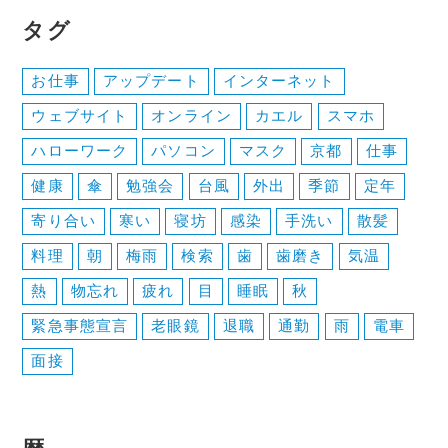
ー
タグ
シ
ョ
お仕事
アップデート
インターネット
ン
ウェブサイト
オンライン
カエル
スマホ
ハローワーク
パソコン
マスク
京都
仕事
健康
傘
勉強会
台風
外出
季節
定年
寄り合い
寒い
寝坊
感染
手洗い
散髪
料理
朝
梅雨
検索
歯
歯磨き
気温
熱
物忘れ
疲れ
目
睡眠
秋
緊急事態宣言
老眼鏡
退職
通勤
雨
電車
面接